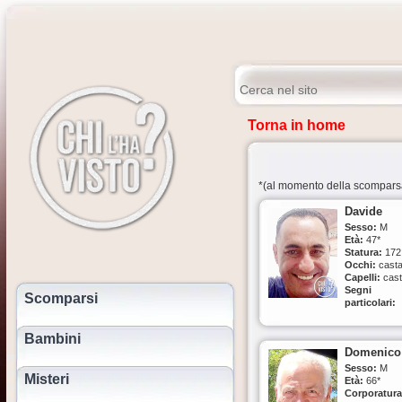
Torna in home
*(al momento della scompars
Davide
Sesso:
M
Età:
47*
Statura:
172
Occhi:
casta
Capelli:
cast
Segni
Scomparsi
particolari:
tatuaggio su
avambraccio
Bambini
destro con scr
Domenico
suo nome in
cinese, altri
Sesso:
M
Misteri
tatuaggi sul 
Età:
66*
Scomparso 
Corporatura