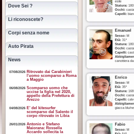
Colonia
esile
(Germania)
Dove Sei ?
Statura:
180
Data della
Occhi:
casta
scomparsa:
Capelli:
bian
15/01/2025
Abbigliame
Li riconoscete?
probabilment
tuta scura
Emanuel
Scomparso 
Corpi senza nome
Giugliano in
Sesso:
M
Campania
Età:
31*
(Napoli), fra
Statura:
180
Auto Pirata
Licola Mare
Occhi:
casta
Data della
Capelli:
cast
scomparsa:
Abbigliame
News
15/06/2026
canottiera da
basket forata 
con girocollo
Ritrovato dai Carabinieri
07/08/2026
e giromanica
l'uomo scomparso a Roma
Enrico
rosso, pantal
a Maggio
jeans neri, s
Sesso:
M
da ginnastica
Età:
35*
Scomparso uomo che
06/08/2026
occhiali a sp
Statura:
168
uccise la figlia nel 2020,
Segni
appello della Prefettura di
Occhi:
casta
particolari:
Arezzo
Capelli:
calv
Tatuaggio sul
Abbigliame
sterno con la
E’ del kitesurfer
giacca blu/n
04/08/2026
dei venti.
scomparso dal Salento il
con cappucci
corpo ritrovato in Libia
Scomparso 
jeans
Buttigliera d'A
Segni
Antonio e Stefano
(Asti)
Fabio
26/01/2026
particolari:
Maiorana: Rossella
Data della
incisivo supe
Sesso:
M
Accardo sollecita la
scomparsa:
scheggiato
Età:
54*