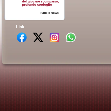
del giovane scomparso,
profondo cordoglio
Tutte le News
Link