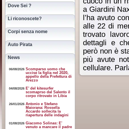
cuoco in un r
Dove Sei ?
a Giardini Nax
l’ha avuto co
Li riconoscete?
alle 22 di me
Corpi senza nome
trovato lavor
dettagli e ch
Auto Pirata
però non è st
News
più avute no
cellulare. Parl
Scomparso uomo che
06/08/2026
uccise la figlia nel 2020,
appello della Prefettura di
Arezzo
E’ del kitesurfer
04/08/2026
scomaprso dal Salento il
corpo ritrovato in Libia
Antonio e Stefano
26/01/2026
Maiorana: Rossella
Accardo sollecita la
riapertura delle indagini
Giacomo Solinas: E'
01/08/2026
venuto a mancare il padre