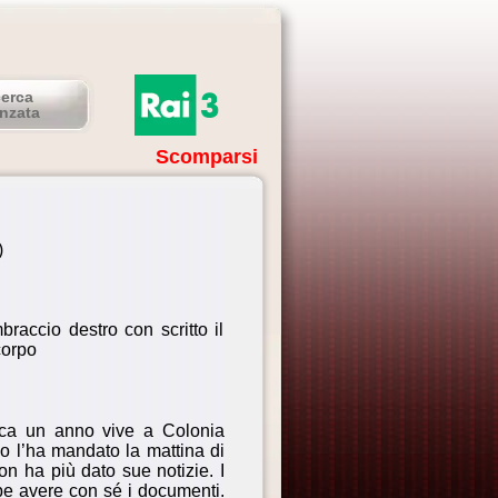
cerca
nzata
Scomparsi
)
raccio destro con scritto il
corpo
irca un anno vive a Colonia
 l’ha mandato la mattina di
on ha più dato sue notizie. I
be avere con sé i documenti.