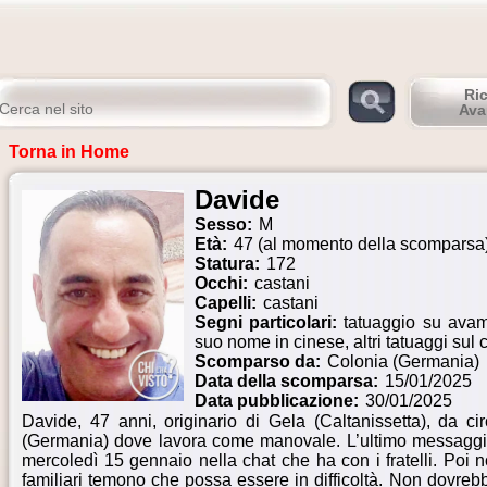
Ri
Ava
Torna in Home
Davide
Sesso:
M
Età:
47 (al momento della scomparsa
Statura:
172
Occhi:
castani
Capelli:
castani
Segni particolari:
tatuaggio su avamb
suo nome in cinese, altri tatuaggi sul 
Scomparso da:
Colonia (Germania)
Data della scomparsa:
15/01/2025
Data pubblicazione:
30/01/2025
Davide, 47 anni, originario di Gela (Caltanissetta), da c
(Germania) dove lavora come manovale. L’ultimo messaggio
mercoledì 15 gennaio nella chat che ha con i fratelli. Poi n
familiari temono che possa essere in difficoltà. Non dovreb