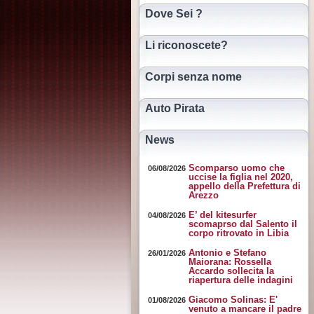
Dove Sei ?
Li riconoscete?
Corpi senza nome
Auto Pirata
News
Scomparso uomo che
06/08/2026
uccise la figlia nel 2020,
appello della Prefettura di
Arezzo
E’ del kitesurfer
04/08/2026
scomaprso dal Salento il
corpo ritrovato in Libia
Antonio e Stefano
26/01/2026
Maiorana: Rossella
Accardo sollecita la
riapertura delle indagini
Giacomo Solinas: E'
01/08/2026
venuto a mancare il padre