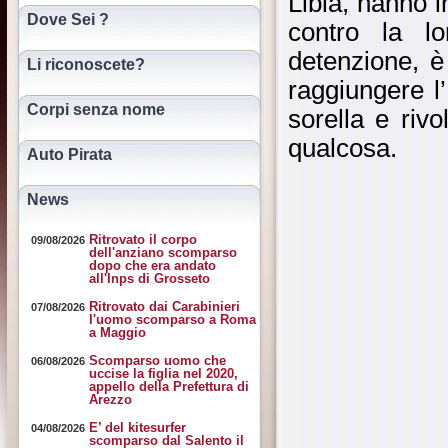
Libia, hanno i
Dove Sei ?
contro la l
detenzione, è
Li riconoscete?
raggiungere l
Corpi senza nome
sorella e riv
qualcosa.
Auto Pirata
News
Ritrovato il corpo
09/08/2026
dell'anziano scomparso
dopo che era andato
all'Inps di Grosseto
Ritrovato dai Carabinieri
07/08/2026
l'uomo scomparso a Roma
a Maggio
Scomparso uomo che
06/08/2026
uccise la figlia nel 2020,
appello della Prefettura di
Arezzo
E’ del kitesurfer
04/08/2026
scomparso dal Salento il