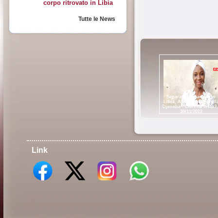
corpo ritrovato in Libia
Tutte le News
Separati dai banditi in
Libia, Alì cerca la sorell
Djeneba - Chi l'ha visto? 
30/11/2022
Link