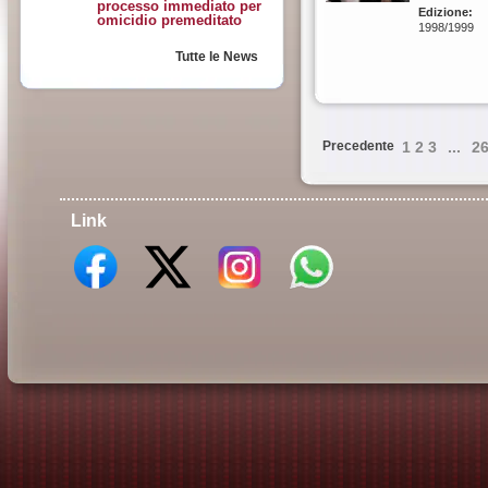
processo immediato per
Edizione:
omicidio premeditato
1998/1999
Tutte le News
Precedente
1
2
3
...
2
Link