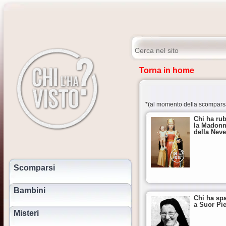
Torna in home
*(al momento della scompars
Chi ha ru
la Madon
della Nev
Scomparsi
Bambini
Chi ha sp
a Suor Pi
Misteri