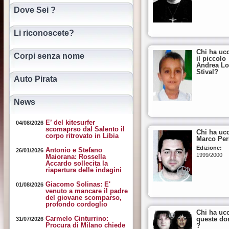
Dove Sei ?
Li riconoscete?
Chi ha uc
Corpi senza nome
il piccolo
Andrea Lo
Stival?
Auto Pirata
News
E’ del kitesurfer
04/08/2026
scomaprso dal Salento il
Chi ha uc
corpo ritrovato in Libia
Marco Per
Edizione:
Antonio e Stefano
26/01/2026
1999/2000
Maiorana: Rossella
Accardo sollecita la
riapertura delle indagini
Giacomo Solinas: E'
01/08/2026
venuto a mancare il padre
del giovane scomparso,
profondo cordoglio
Chi ha uc
Carmelo Cinturrino:
queste do
31/07/2026
Procura di Milano chiede
?