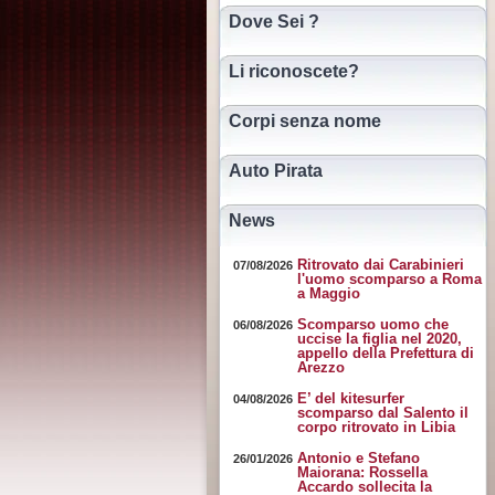
Dove Sei ?
Li riconoscete?
Corpi senza nome
Auto Pirata
News
Ritrovato dai Carabinieri
07/08/2026
l'uomo scomparso a Roma
a Maggio
Scomparso uomo che
06/08/2026
uccise la figlia nel 2020,
appello della Prefettura di
Arezzo
E’ del kitesurfer
04/08/2026
scomparso dal Salento il
corpo ritrovato in Libia
Antonio e Stefano
26/01/2026
Maiorana: Rossella
Accardo sollecita la