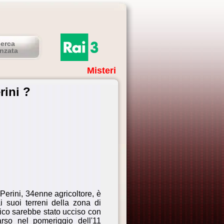
cerca
nzata
Misteri
rini ?
 Perini, 34enne agricoltore, è
ai suoi terreni della zona di
co sarebbe stato ucciso con
arso nel pomeriggio dell'11