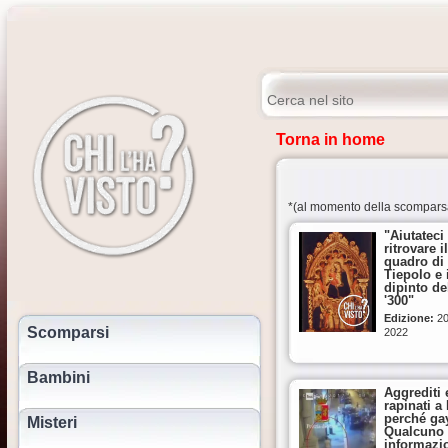
Torna in home
*(al momento della scompars
"Aiutateci
ritrovare il
quadro di
Tiepolo e 
dipinto de
'300"
Edizione:
2
Scomparsi
2022
Bambini
Aggrediti 
rapinati a 
perché ga
Misteri
Qualcuno
informazi