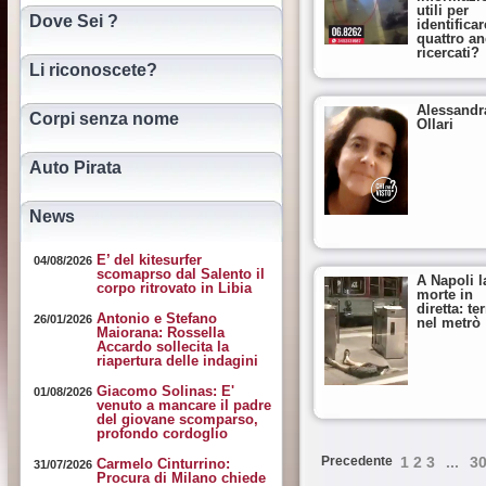
utili per
Dove Sei ?
identificar
quattro a
ricercati?
Li riconoscete?
Alessandr
Corpi senza nome
Ollari
Auto Pirata
News
E’ del kitesurfer
04/08/2026
scomaprso dal Salento il
A Napoli l
corpo ritrovato in Libia
morte in
diretta: te
Antonio e Stefano
26/01/2026
nel metrò
Maiorana: Rossella
Accardo sollecita la
riapertura delle indagini
Giacomo Solinas: E'
01/08/2026
venuto a mancare il padre
del giovane scomparso,
profondo cordoglio
Precedente
1
2
3
...
3
Carmelo Cinturrino:
31/07/2026
Procura di Milano chiede