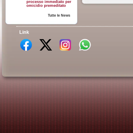
processo immediato per
omicidio premeditato
Tutte le News
Link