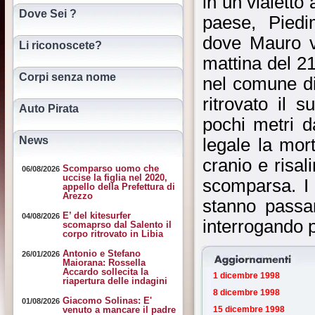
in un vialetto
Dove Sei ?
paese, Pied
dove Mauro v
Li riconoscete?
mattina del 21
Corpi senza nome
nel comune di
ritrovato il 
Auto Pirata
pochi metri d
News
legale la mor
cranio e risal
Scomparso uomo che
06/08/2026
uccise la figlia nel 2020,
scomparsa. I 
appello della Prefettura di
Arezzo
stanno passa
E’ del kitesurfer
04/08/2026
interrogando p
scomaprso dal Salento il
corpo ritrovato in Libia
Antonio e Stefano
26/01/2026
Maiorana: Rossella
Accardo sollecita la
1 dicembre 1998
riapertura delle indagini
8 dicembre 1998
Giacomo Solinas: E'
01/08/2026
15 dicembre 1998
venuto a mancare il padre