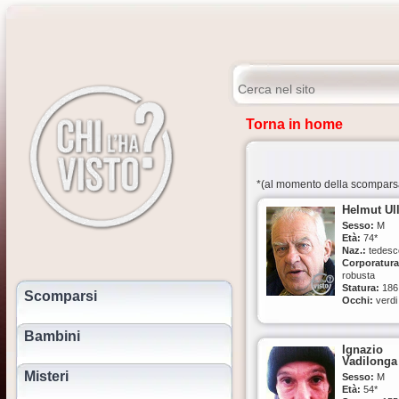
Torna in home
*(al momento della scompars
Helmut Ull
Sesso:
M
Età:
74*
Naz.:
tedesc
Corporatura
robusta
Statura:
186
Scomparsi
Occhi:
verdi
Capelli:
bian
Abbigliame
Bambini
un maglione d
Ignazio
blu scuro (lo
Vadilonga
stesso della f
Misteri
una camicia 
Sesso:
M
quadretti bia
Età:
54*