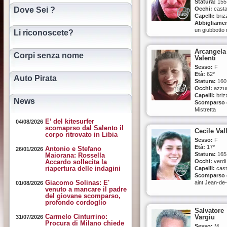
neri, pantalon
Statura:
155
grigi, sandali
Dove Sei ?
Occhi:
casta
marroni e cal
Capelli:
briz
sportivi di co
Abbigliame
grigo.
un giubbotto
Li riconoscete?
Segni
con delle str
particolari:
verdi sulle
con sé avev
Arcangela
maniche, cam
Corpi senza nome
taccuino con
Valenti
a quadri, pan
carta assicur
in velluto ma
Sesso:
F
che riporta 
scuro; ha sé
Età:
62*
Auto Pirata
cognome e 1
borsello mar
Statura:
160
Euro
tracolla e un 
Occhi:
azzur
Scomparso 
di occhiali da
Capelli:
briz
News
Perarolo di 
con montatu
Scomparso 
(Belluno) - lo
nera rettango
Mistretta
Caralte
di plastica
(Messina)
E’ del kitesurfer
Edizione:
04/08/2026
Segni
Data della
scomaprso dal Salento il
2005/2006
particolari:
Cecile Val
scomparsa:
corpo ritrovato in Libia
Data della
gli mancano 
01/05/2017
Sesso:
F
scomparsa:
denti; il tatua
Età:
17*
Antonio e Stefano
26/01/2026
25/08/2005
una piccola 
Statura:
165
Maiorana: Rossella
sotto il polso
Accardo sollecita la
Occhi:
verdi
destro
riapertura delle indagini
Capelli:
cast
Scomparso 
Scomparso 
Cagliari
Giacomo Solinas: E'
aint Jean-de-
01/08/2026
Data della
venuto a mancare il padre
Maurienne e
scomparsa:
del giovane scomparso,
Savoie (Fran
20/11/2014
profondo cordoglio
Descrizione
Salvatore
2000/2001
Carmelo Cinturrino:
Vargiu
31/07/2026
Data della
Procura di Milano chiede
scomparsa:
Sesso:
M