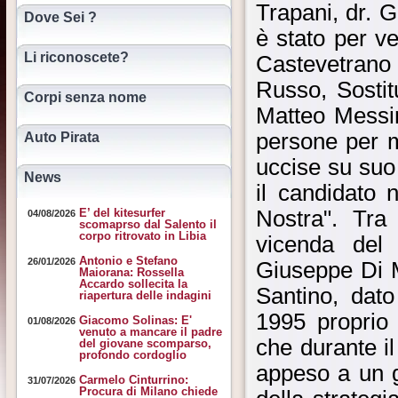
Trapani, dr. 
Dove Sei ?
è stato per v
Li riconoscete?
Castevetrano 
Russo, Sostit
Corpi senza nome
Matteo Messi
persone per m
Auto Pirata
uccise su suo
News
il candidato
Nostra". Tra
E’ del kitesurfer
04/08/2026
scomaprso dal Salento il
corpo ritrovato in Libia
vicenda del 
Antonio e Stefano
26/01/2026
Giuseppe Di Ma
Maiorana: Rossella
Accardo sollecita la
Santino, dat
riapertura delle indagini
1995 proprio
Giacomo Solinas: E'
01/08/2026
venuto a mancare il padre
che durante i
del giovane scomparso,
profondo cordoglio
appeso a un g
Carmelo Cinturrino:
31/07/2026
Procura di Milano chiede