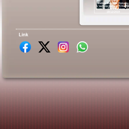
Matteo Messina Denaro:
L'autista parla a "Chi l'h
visto?" - Chi l ha visto de
18/12/2019
Link