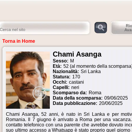
Ri
Ava
Torna in Home
Chami Asanga
Sesso:
M
Età:
52 (al momento della scomparsa
Nazionalità:
Sri Lanka
Statura:
170
Occhi:
castani
Capelli:
neri
Scomparso da:
Roma
Data della scomparsa:
09/06/2025
Data pubblicazione:
20/06/2025
Chami Asanga, 52 anni, è nato in Sri Lanka e per motivi d
Romania. Il 7 giugno è arrivato a Roma per una vacanza. 
contatto telefonico con una parente che avrebbe dovuto inco
suo ultimo accesso a Whatsapp è stato proprio quel giorno