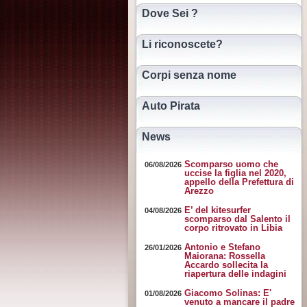
Dove Sei ?
Li riconoscete?
Corpi senza nome
Auto Pirata
News
Scomparso uomo che
06/08/2026
uccise la figlia nel 2020,
appello della Prefettura di
Arezzo
E’ del kitesurfer
04/08/2026
scomparso dal Salento il
corpo ritrovato in Libia
Antonio e Stefano
26/01/2026
Maiorana: Rossella
Accardo sollecita la
riapertura delle indagini
Giacomo Solinas: E'
01/08/2026
venuto a mancare il padre