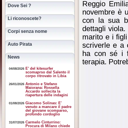
Reggio Emilia
Dove Sei ?
novembre è us
Li riconoscete?
con la sua b
dettagli viola
Corpi senza nome
marito e i fig
scriverle e a
Auto Pirata
ha con sé i 
News
terapia. Potreb
E’ del kitesurfer
04/08/2026
scomaprso dal Salento il
corpo ritrovato in Libia
Antonio e Stefano
26/01/2026
Maiorana: Rossella
Accardo sollecita la
riapertura delle indagini
Giacomo Solinas: E'
01/08/2026
venuto a mancare il padre
del giovane scomparso,
profondo cordoglio
Carmelo Cinturrino:
31/07/2026
Procura di Milano chiede