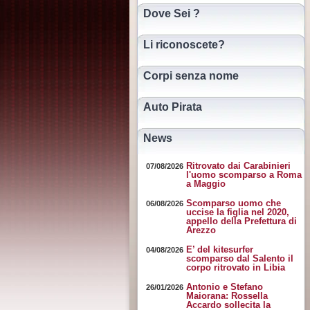
Dove Sei ?
Li riconoscete?
Corpi senza nome
Auto Pirata
News
Ritrovato dai Carabinieri
07/08/2026
l'uomo scomparso a Roma
a Maggio
Scomparso uomo che
06/08/2026
uccise la figlia nel 2020,
appello della Prefettura di
Arezzo
E’ del kitesurfer
04/08/2026
scomparso dal Salento il
corpo ritrovato in Libia
Antonio e Stefano
26/01/2026
Maiorana: Rossella
Accardo sollecita la