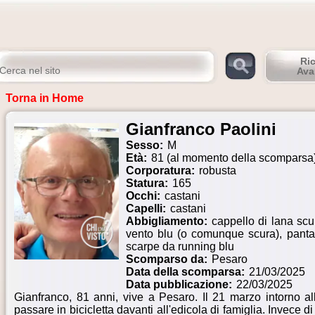
Ri
Ava
Torna in Home
Gianfranco Paolini
Sesso:
M
Età:
81 (al momento della scomparsa
Corporatura:
robusta
Statura:
165
Occhi:
castani
Capelli:
castani
Abbigliamento:
cappello di lana scu
vento blu (o comunque scura), pantalo
scarpe da running blu
Scomparso da:
Pesaro
Data della scomparsa:
21/03/2025
Data pubblicazione:
22/03/2025
Gianfranco, 81 anni, vive a Pesaro. Il 21 marzo intorno all
passare in bicicletta davanti all'edicola di famiglia. Invece d