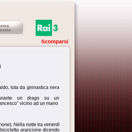
cerca
nzata
Scomparsi
)
ldo, tuta da ginnastica nera
figurante un drago su un
Francesco" vicino ad un mano
none). Nella notte tra venerdì
 bicicletta arancione dicendo