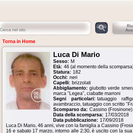
Ri
Ava
Torna in Home
Luca Di Mario
Sesso:
M
Età:
46 (al momento della scomparsa
Statura:
182
Occhi:
neri
Capelli:
brizzolati
Abbigliamento:
giubotto verde smera
marca "Legea", ciabatte marroni
Segni particolari:
tatuaggio raf
avambraccio, tatuaggio con scritto "
Scomparso da:
Cassino (Frosinone)
Data della scomparsa:
17/03/2018
Data pubblicazione:
17/09/2018
Luca Di Mario, 46 anni, vive con la famiglia a Cassino (Frosi
16 e sabato 17 marzo, intorno alle 2:30, è uscito con la sua