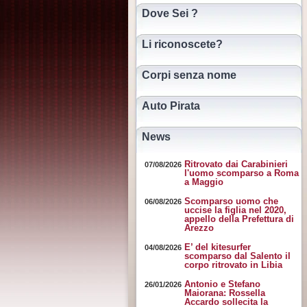
Dove Sei ?
Li riconoscete?
Corpi senza nome
Auto Pirata
News
Ritrovato dai Carabinieri
07/08/2026
l'uomo scomparso a Roma
a Maggio
Scomparso uomo che
06/08/2026
uccise la figlia nel 2020,
appello della Prefettura di
Arezzo
E’ del kitesurfer
04/08/2026
scomparso dal Salento il
corpo ritrovato in Libia
Antonio e Stefano
26/01/2026
Maiorana: Rossella
Accardo sollecita la