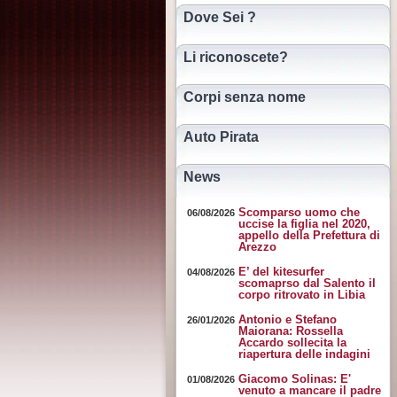
Dove Sei ?
Li riconoscete?
Corpi senza nome
Auto Pirata
News
Scomparso uomo che
06/08/2026
uccise la figlia nel 2020,
appello della Prefettura di
Arezzo
E’ del kitesurfer
04/08/2026
scomaprso dal Salento il
corpo ritrovato in Libia
Antonio e Stefano
26/01/2026
Maiorana: Rossella
Accardo sollecita la
riapertura delle indagini
Giacomo Solinas: E'
01/08/2026
venuto a mancare il padre