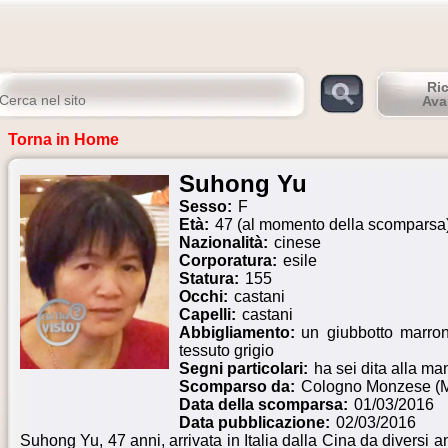
Ri
Ava
Torna in Home
Suhong Yu
Sesso:
F
Età:
47 (al momento della scomparsa
Nazionalità:
cinese
Corporatura:
esile
Statura:
155
Occhi:
castani
Capelli:
castani
Abbigliamento:
un giubbotto marro
tessuto grigio
Segni particolari:
ha sei dita alla ma
Scomparso da:
Cologno Monzese (M
Data della scomparsa:
01/03/2016
Data pubblicazione:
02/03/2016
Suhong Yu, 47 anni, arrivata in Italia dalla Cina da diversi