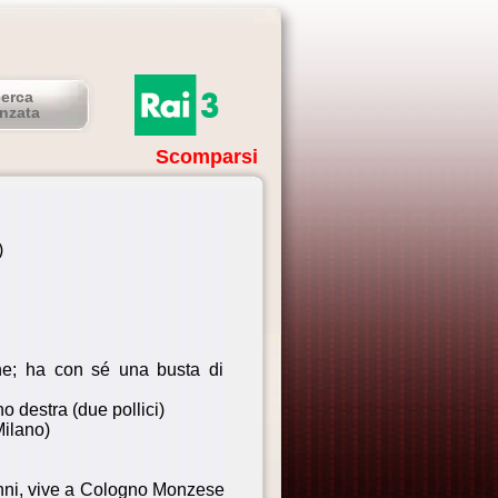
cerca
nzata
Scomparsi
)
ne; ha con sé una busta di
no destra (due pollici)
ilano)
 anni, vive a Cologno Monzese