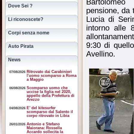
Bartolomeo 
Dove Sei ?
pensione, da t
Lucia di Seri
Li riconoscete?
intorno alle 
Corpi senza nome
allontanamento
9:30 di quell
Auto Pirata
Avellino.
News
Ritrovato dai Carabinieri
07/08/2026
l'uomo scomparso a Roma
a Maggio
Scomparso uomo che
06/08/2026
uccise la figlia nel 2020,
appello della Prefettura di
Arezzo
E’ del kitesurfer
04/08/2026
scomparso dal Salento il
corpo ritrovato in Libia
Antonio e Stefano
26/01/2026
Maiorana: Rossella
Accardo sollecita la