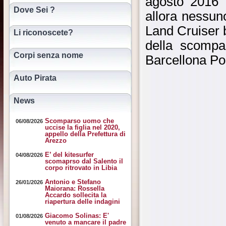
agosto 2016 
Dove Sei ?
allora nessun
Land Cruiser b
Li riconoscete?
della scompar
Corpi senza nome
Barcellona Po
Auto Pirata
News
Scomparso uomo che
06/08/2026
uccise la figlia nel 2020,
appello della Prefettura di
Arezzo
E’ del kitesurfer
04/08/2026
scomaprso dal Salento il
corpo ritrovato in Libia
Antonio e Stefano
26/01/2026
Maiorana: Rossella
Accardo sollecita la
riapertura delle indagini
Giacomo Solinas: E'
01/08/2026
venuto a mancare il padre