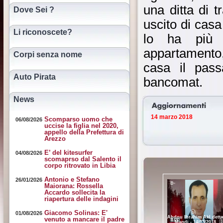
una ditta di t
Dove Sei ?
uscito di cas
Li riconoscete?
lo ha più v
appartamento,
Corpi senza nome
casa il pass
Auto Pirata
bancomat.
News
14 marzo 2018
Scomparso uomo che
06/08/2026
uccise la figlia nel 2020,
appello della Prefettura di
Arezzo
E’ del kitesurfer
04/08/2026
scomaprso dal Salento il
corpo ritrovato in Libia
Antonio e Stefano
26/01/2026
Maiorana: Rossella
Accardo sollecita la
riapertura delle indagini
Giacomo Solinas: E'
01/08/2026
Abdou Ibrahim Akl dett
venuto a mancare il padre
Magdi - 14/03/2018