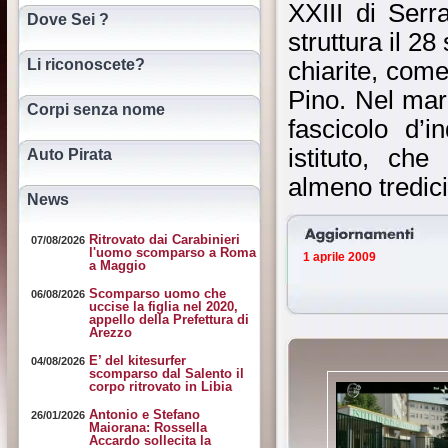
XXIII di Serr
Dove Sei ?
struttura il 2
Li riconoscete?
chiarite, com
Pino. Nel mar
Corpi senza nome
fascicolo d’
istituto, ch
Auto Pirata
almeno tredici
News
Ritrovato dai Carabinieri
07/08/2026
l'uomo scomparso a Roma
1 aprile 2009
a Maggio
Scomparso uomo che
06/08/2026
uccise la figlia nel 2020,
appello della Prefettura di
Arezzo
E’ del kitesurfer
04/08/2026
scomparso dal Salento il
corpo ritrovato in Libia
Antonio e Stefano
26/01/2026
Maiorana: Rossella
Accardo sollecita la