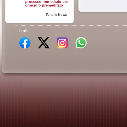
processo immediato per
omicidio premeditato
Tutte le News
Link