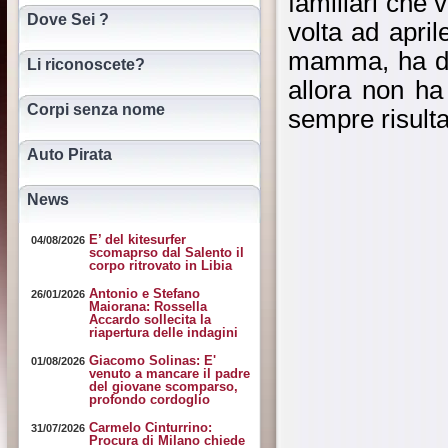
familiari che 
Dove Sei ?
volta ad april
mamma, ha det
Li riconoscete?
allora non ha
Corpi senza nome
sempre risulta
Auto Pirata
News
E’ del kitesurfer
04/08/2026
scomaprso dal Salento il
corpo ritrovato in Libia
Antonio e Stefano
26/01/2026
Maiorana: Rossella
Accardo sollecita la
riapertura delle indagini
Giacomo Solinas: E'
01/08/2026
venuto a mancare il padre
del giovane scomparso,
profondo cordoglio
Carmelo Cinturrino:
31/07/2026
Procura di Milano chiede