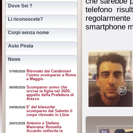
che sarebbe pa
Dove Sei ?
telefono risu
regolarmente 
Li riconoscete?
smartphone ma
Corpi senza nome
Auto Pirata
News
Ritrovato dai Carabinieri
07/08/2026
l'uomo scomparso a Roma
a Maggio
Scomparso uomo che
06/08/2026
uccise la figlia nel 2020,
appello della Prefettura di
Arezzo
E’ del kitesurfer
04/08/2026
scomparso dal Salento il
corpo ritrovato in Libia
Antonio e Stefano
26/01/2026
Maiorana: Rossella
Accardo sollecita la