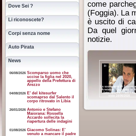
come parchegg
Dove Sei ?
(Foggia). La m
Li riconoscete?
è uscito di c
Da quel gior
Corpi senza nome
notizie.
Auto Pirata
News
Scomparso uomo che
06/08/2026
uccise la figlia nel 2020,
appello della Prefettura di
Arezzo
La scomparsa di Frances
Armiento: Qualcuno lo h
E’ del kitesurfer
fatto sparire? - chi l ha
04/08/2026
visto 24/06/2020
scomaprso dal Salento il
corpo ritrovato in Libia
Antonio e Stefano
26/01/2026
Maiorana: Rossella
Accardo sollecita la
riapertura delle indagini
Giacomo Solinas: E'
01/08/2026
venuto a mancare il padre