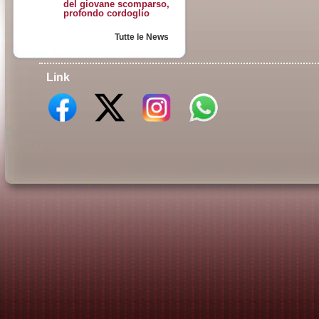
del giovane scomparso,
profondo cordoglio
Tutte le News
Link