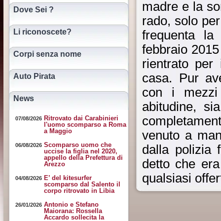
madre e la so
Dove Sei ?
rado, solo pe
Li riconoscete?
frequenta la
febbraio 2015
Corpi senza nome
rientrato per
casa. Pur av
Auto Pirata
con i mezzi
News
abitudine, si
completament
Ritrovato dai Carabinieri
07/08/2026
l'uomo scomparso a Roma
a Maggio
venuto a manc
Scomparso uomo che
06/08/2026
dalla polizia
uccise la figlia nel 2020,
appello della Prefettura di
detto che era
Arezzo
qualsiasi offer
E’ del kitesurfer
04/08/2026
scomparso dal Salento il
corpo ritrovato in Libia
Antonio e Stefano
26/01/2026
Maiorana: Rossella
Accardo sollecita la