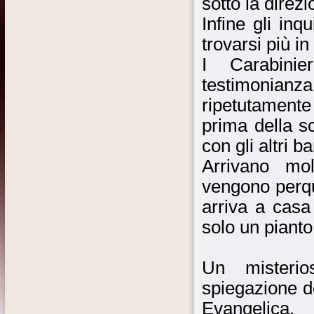
sotto la direzi
Infine gli in
trovarsi più in
I Carabini
testimonianz
ripetutament
prima della s
con gli altri b
Arrivano mol
vengono perqui
arriva a cas
solo un pianto
Un misterio
spiegazione d
Evangelica.