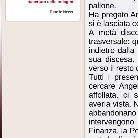
riapertura delle indagini
pallone.
Tutte le News
Ha pregato An
si è lasciata 
A metà disce
trasversale: q
indietro dall
sua discesa. 
verso il resto
Tutti i presen
cercare Angel
affollata, c
averla vista. 
abbandonan
intervengon
Finanza, la Pol