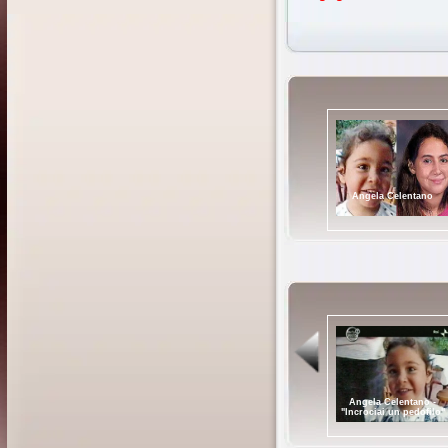
Angela Celentano
Angela Celentano:
"Buon compleanno, ti
Angela Celentano -
Negativo test Dna su
riconosci?": Angela
"Incrociai un pedofilo"
giovane donna del Sud
Celentano 33 anni nella
America - Chi l'ha visto
terra degli scomparsi - Chi
22/02/2023
l'ha visto? - 10/06/2026