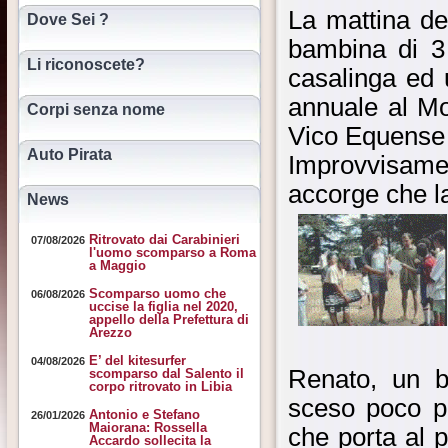
La mattina d
Dove Sei ?
bambina di 3 
Li riconoscete?
casalinga ed 
annuale al Mo
Corpi senza nome
Vico Equense (
Auto Pirata
Improvvisamen
accorge che la 
News
Ritrovato dai Carabinieri
07/08/2026
l'uomo scomparso a Roma
a Maggio
Scomparso uomo che
06/08/2026
uccise la figlia nel 2020,
appello della Prefettura di
Arezzo
E’ del kitesurfer
04/08/2026
Renato, un b
scomparso dal Salento il
corpo ritrovato in Libia
sceso poco pr
Antonio e Stefano
26/01/2026
Maiorana: Rossella
che porta al 
Accardo sollecita la