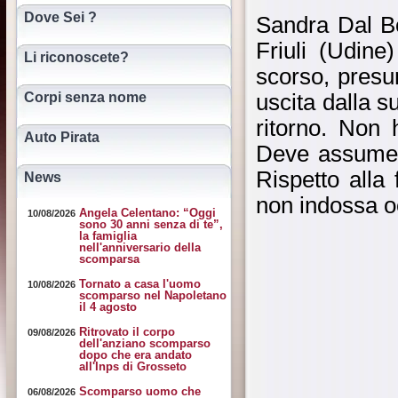
Dove Sei ?
Sandra Dal Bò
Friuli (Udin
Li riconoscete?
scorso, presu
Corpi senza nome
uscita dalla s
ritorno. Non
Auto Pirata
Deve assumere
Rispetto alla
News
non indossa oc
Angela Celentano: “Oggi
10/08/2026
sono 30 anni senza di te”,
la famiglia
nell'anniversario della
scomparsa
Tornato a casa l'uomo
10/08/2026
scomparso nel Napoletano
il 4 agosto
Ritrovato il corpo
09/08/2026
dell'anziano scomparso
dopo che era andato
all'Inps di Grosseto
Scomparso uomo che
06/08/2026