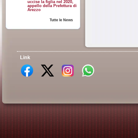
uccise la figlia nel 2020,
appello della Prefettura di
Arezzo
Tutte le News
Link