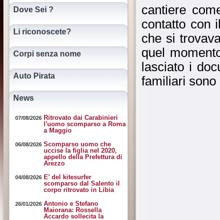
cantiere come
Dove Sei ?
contatto con i
Li riconoscete?
che si trovav
quel momento 
Corpi senza nome
lasciato i doc
Auto Pirata
familiari sono
News
Ritrovato dai Carabinieri
07/08/2026
l'uomo scomparso a Roma
a Maggio
Scomparso uomo che
06/08/2026
uccise la figlia nel 2020,
appello della Prefettura di
Arezzo
E’ del kitesurfer
04/08/2026
scomparso dal Salento il
corpo ritrovato in Libia
Antonio e Stefano
26/01/2026
Maiorana: Rossella
Accardo sollecita la