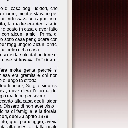
o di casa degli Isidori, che
la madre, mentre stavano per
bino indossava un cappellino.
lo, la madre era rientrata in
 giocato in casa e aver fatto
 con alcuni amici. Prima di
o sotto casa per giocare con
 per raggiungere alcuni amici
nel retro della casa.
uscire da solo dal portone di
dove si trovava l'officina di
'era molta gente perché si
hiesa era gremita e chi non
o o lungo la strada.
teo funebre, Sergio Isidori si
a, dove c'era l'officina del
io era fuori per lavoro.
canto alla casa degli Isidori
o. Dissero di non aver visto il
ina di famiglia, e la fioraia,
dori, quel 23 aprile 1979.
unto, quel pomeriggio, aveva
ta alla finestra, dalla quale