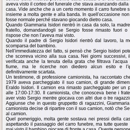
aveva visto il corteo del funerale che stava avanzando dalla 
casa. Vide anche che a un certo momento il carro funebre si
insieme a molta gente e alla banda. In quell'occasione non 
fosse normale perché stavano giocando dietro casa.
Quando Giammaria Isidori rientrò in casa da solo, la madre 
fratello, domandandogli se Sergio fosse rimasto fuori o 
rispose che non l'aveva mai visto.
Quando il padre di Sergio Isidori rientrò dal lavoro, la mo
scomparsa del bambino.
Nell'immediatezza del fatto, si pensò che Sergio Isidori pot
che scorreva vicino alla sua casa. Nei giorni successivi, i
verificata anche la tenuta della grata che filtrava l'acqua
fiume, ma le ricerche non diedero alcun esito e l'
definitivamente scartata.
Un testimone, di professione camionista, ha raccontato che
1979 aveva parcheggiato il suo camion, di grande dimension
Eraldo Isidori. Il camion era rimasto parcheggiato per un p
alle 17:00-17:30. Il camionista, che conosceva bene i fratell
aver visto Sergio mentre giocava con altri due o tre ragazz
Aggiunse che in questo gruppetto di ragazzini, Giammaria 
camionista decise di ripartire con il suo camion, notò che Ser
al camion.
Quel pomeriggio, molta gente sostava nei pressi della cas
aspettando il passaggio del carro funebre, ma tutte queste
mai visto il bambino giocare di fronte a casa. Queste person