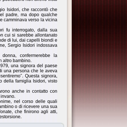
io Isidori, che raccontò che
 del padre, ma dopo qualche
e e camminava verso la vicina
ri fu interrogato, dalla sua
on cui si sarebbe allontanato
 di lui, dai capelli biondi e
ne, Sergio Isidori indossava
a donna, confermerebbe la
n altro bambino.
 1979, una signora del paese
 di una persona che le aveva
risentiremo". Questa signora,
della famiglia Isidori, visto
rarono anche in contatto con
 invano.
onime, nel corso delle quali
ambino o di ricevere una sua
nate, che finirono agli atti,
estorsione.