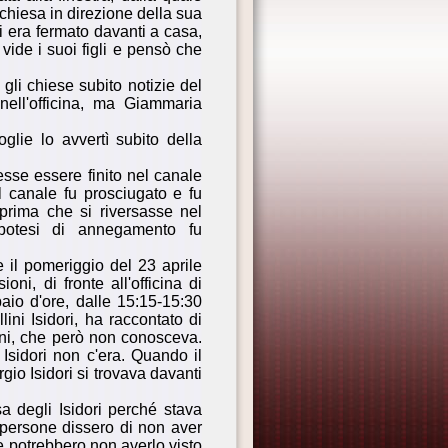
chiesa in direzione della sua
 era fermato davanti a casa,
vide i suoi figli e pensò che
gli chiese subito notizie del
nell'officina, ma Giammaria
glie lo avvertì subito della
esse essere finito nel canale
l canale fu prosciugato e fu
 prima che si riversasse nel
ipotesi di annegamento fu
 il pomeriggio del 23 aprile
i, di fronte all'officina di
aio d'ore, dalle 15:15-15:30
ini Isidori, ha raccontato di
ini, che però non conosceva.
Isidori non c'era. Quando il
gio Isidori si trovava davanti
a degli Isidori perché stava
 persone dissero di non aver
e potrebbero non averlo visto