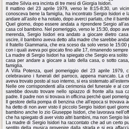
madre Silvia era incinta di tre mesi di Giorgia Isidori.
Il mattino del 23 aprile 1979, verso le 8:15-8:30, un vicin
conosceva bene la famiglia, ha incontrato Sergio Isidori e 
andare all'asilo e ha notato, dopo averci parlato, che il bam
Quel giorno, dopo essere andata a riprendere Sergio all'asi
casa col bambino. Nel pomeriggio, verso le 15:30, dopo aver
merenda, Sergio Isidori era andato a giocare dietro casa
uscire, il bambino aveva detto alla madre che sarebbe andat
il fratello Giammaria, che era sceso da solo verso le 15:00
con i quali aveva poi giocato fino alle 17, rimanendo sempre 
La madre di Sergio Isidori ha spiegato che Sergio era solito 
casa per andare a giocare a lato della casa, o sotto casa, 
famiglia.
A Villa Potenza, quel pomeriggio del 23 aprile 1979, c
celebravano i funerali del parroco, appena mancato. La c
aveva trovato posto al suo interno, si era sistemato all'estern
Nelle ore corrispondenti alla cerimonia del funerale e al cor
sarebbe dovuto trovare nello spiazzo di fronte alla sua cas
padre. Il padre non si trovava in officina perché quel pomerigg
Il gestore della pompa di benzina che all'epoca si trovava ac
ha detto di non aver visto il piccolo Sergio Isidori quel giorn
bambino anche lo zio Giuseppe Isidori, che lavorava nell'offic
che ha spiegato di aver visto altri bambini, ma non Sergio Isi
La madre di Sergio Isidori ha raccontato che ad un certo p
sentito della musica provenire dalla strada e si era affaccia