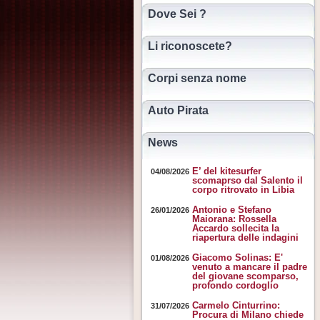
Dove Sei ?
Li riconoscete?
Corpi senza nome
Auto Pirata
News
E’ del kitesurfer
04/08/2026
scomaprso dal Salento il
corpo ritrovato in Libia
Antonio e Stefano
26/01/2026
Maiorana: Rossella
Accardo sollecita la
riapertura delle indagini
Giacomo Solinas: E'
01/08/2026
venuto a mancare il padre
del giovane scomparso,
profondo cordoglio
Carmelo Cinturrino:
31/07/2026
Procura di Milano chiede