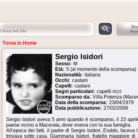
Ri
Ava
Torna in Home
Sergio Isidori
Sesso:
M
Età:
5 (al momento della scomparsa)
Nazionalità:
italiana
Occhi:
castani
Capelli:
castani
Segni particolari:
capelli ricci
Scomparso da:
Villa Potenza (Macer
Data della scomparsa:
23/04/1979
Data pubblicazione:
27/02/2006
Sergio Isidori aveva 5 anni quando è scomparso, il 23 april
paese vicino a Macerata, dove viveva con la sua famiglia.
All'epoca dei fatti, il padre di Sergio Isidori, Eraldo, faceva l
trovava sotto casa. Giammaria Isidori, fratello maggiore di