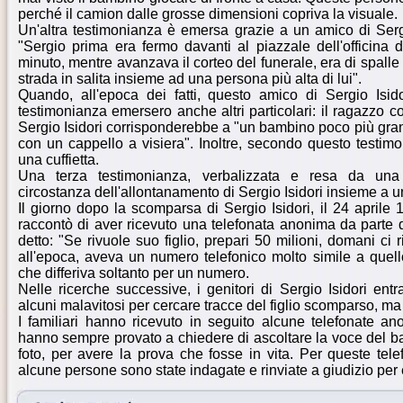
perché il camion dalle grosse dimensioni copriva la visuale.
Un'altra testimonianza è emersa grazie a un amico di Serg
"Sergio prima era fermo davanti al piazzale dell'officina
minuto, mentre avanzava il corteo del funerale, era di spall
strada in salita insieme ad una persona più alta di lui".
Quando, all'epoca dei fatti, questo amico di Sergio Isido
testimonianza emersero anche altri particolari: il ragazzo c
Sergio Isidori corrisponderebbe a "un bambino poco più grande
con un cappello a visiera". Inoltre, secondo questo testimo
una cuffietta.
Una terza testimonianza, verbalizzata e resa da un
circostanza dell'allontanamento di Sergio Isidori insieme a u
Il giorno dopo la scomparsa di Sergio Isidori, il 24 aprile
raccontò di aver ricevuto una telefonata anonima da parte
detto: "Se rivuole suo figlio, prepari 50 milioni, domani ci 
all'epoca, aveva un numero telefonico molto simile a quello 
che differiva soltanto per un numero.
Nelle ricerche successive, i genitori di Sergio Isidori ent
alcuni malavitosi per cercare tracce del figlio scomparso, ma
I familiari hanno ricevuto in seguito alcune telefonate an
hanno sempre provato a chiedere di ascoltare la voce del b
foto, per avere la prova che fosse in vita. Per queste telefo
alcune persone sono state indagate e rinviate a giudizio per 