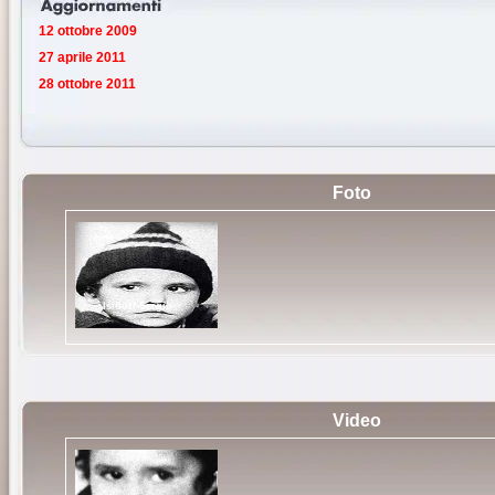
12 ottobre 2009
27 aprile 2011
28 ottobre 2011
Foto
Isidori Sergio
Video