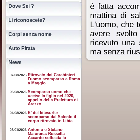
è fatta acco
Dove Sei ?
mattina di s
Li riconoscete?
L'uomo, che t
avere svolto
Corpi senza nome
ricevuto una
Auto Pirata
ma senza riusc
News
Ritrovato dai Carabinieri
07/08/2026
l'uomo scomparso a Roma
a Maggio
Scomparso uomo che
06/08/2026
uccise la figlia nel 2020,
appello della Prefettura di
Arezzo
E’ del kitesurfer
04/08/2026
scomparso dal Salento il
corpo ritrovato in Libia
Antonio e Stefano
26/01/2026
Maiorana: Rossella
Accardo sollecita la