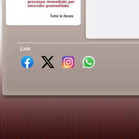
processo immediato per
omicidio premeditato
Tutte le News
Link