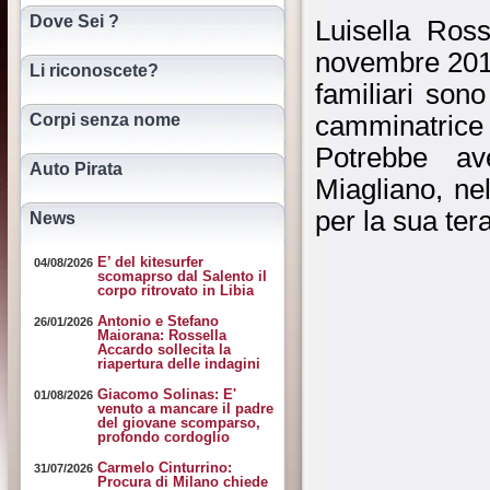
Dove Sei ?
Luisella Ross
novembre 2019 
Li riconoscete?
familiari son
Corpi senza nome
camminatri
Potrebbe av
Auto Pirata
Miagliano, ne
per la sua ter
News
E’ del kitesurfer
04/08/2026
scomaprso dal Salento il
corpo ritrovato in Libia
Antonio e Stefano
26/01/2026
Maiorana: Rossella
Accardo sollecita la
riapertura delle indagini
Giacomo Solinas: E'
01/08/2026
venuto a mancare il padre
del giovane scomparso,
profondo cordoglio
Carmelo Cinturrino:
31/07/2026
Procura di Milano chiede