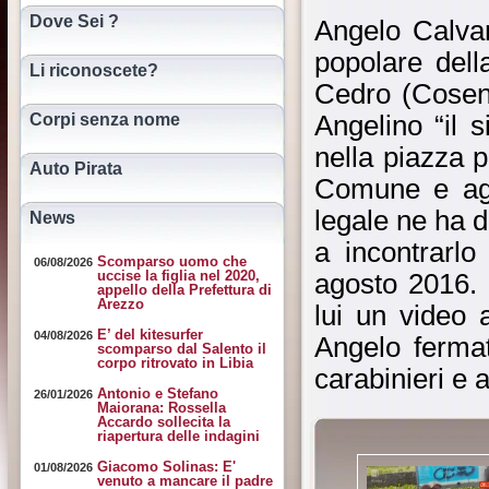
Dove Sei ?
Angelo Calvan
popolare dell
Li riconoscete?
Cedro (Cosenz
Corpi senza nome
Angelino “il 
nella piazza p
Auto Pirata
Comune e agli
legale ne ha 
News
a incontrarl
Scomparso uomo che
06/08/2026
uccise la figlia nel 2020,
agosto 2016. 
appello della Prefettura di
Arezzo
lui un video 
E’ del kitesurfer
04/08/2026
Angelo fermat
scomparso dal Salento il
corpo ritrovato in Libia
carabinieri e a
Antonio e Stefano
26/01/2026
Maiorana: Rossella
Accardo sollecita la
riapertura delle indagini
Giacomo Solinas: E'
01/08/2026
venuto a mancare il padre