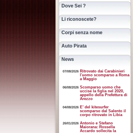
Dove Sei ?
Li riconoscete?
Corpi senza nome
Auto Pirata
News
Ritrovato dai Carabinieri
07/08/2026
l'uomo scomparso a Roma
a Maggio
Scomparso uomo che
06/08/2026
uccise la figlia nel 2020,
appello della Prefettura di
Arezzo
E’ del kitesurfer
04/08/2026
scomparso dal Salento il
corpo ritrovato in Libia
Antonio e Stefano
26/01/2026
Maiorana: Rossella
Accardo sollecita la