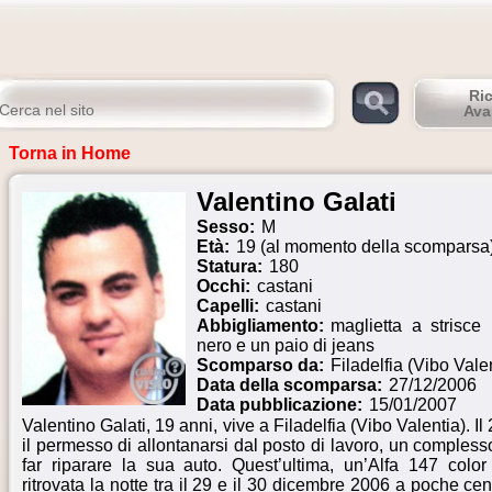
Ri
Ava
Torna in Home
Valentino Galati
Sesso:
M
Età:
19 (al momento della scomparsa
Statura:
180
Occhi:
castani
Capelli:
castani
Abbigliamento:
maglietta a strisce
nero e un paio di jeans
Scomparso da:
Filadelfia (Vibo Vale
Data della scomparsa:
27/12/2006
Data pubblicazione:
15/01/2007
Valentino Galati, 19 anni, vive a Filadelfia (Vibo Valentia). 
il permesso di allontanarsi dal posto di lavoro, un compless
far riparare la sua auto. Quest’ultima, un’Alfa 147 color 
ritrovata la notte tra il 29 e il 30 dicembre 2006 a poche cen