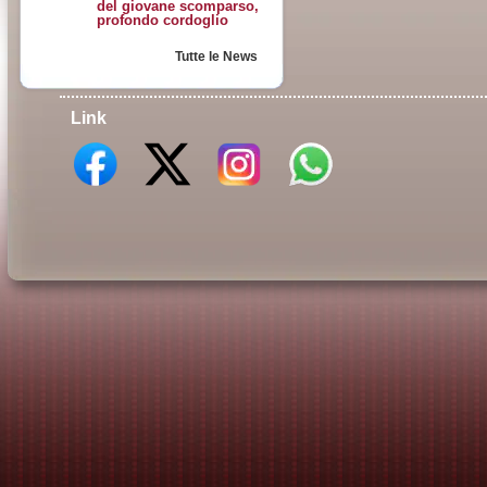
del giovane scomparso,
profondo cordoglio
Tutte le News
Link