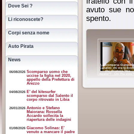
fratello con 
Dove Sei ?
avuto sue not
spento.
Li riconoscete?
Corpi senza nome
Auto Pirata
News
La scomparsa Giampier
Canalini: chi era la donn
che chiamava "mia
Scomparso uomo che
06/08/2026
moglie"? - Chi l'ha visto?
uccise la figlia nel 2020,
29/03/2023
appello della Prefettura di
Arezzo
E’ del kitesurfer
04/08/2026
scomparso dal Salento il
corpo ritrovato in Libia
Antonio e Stefano
26/01/2026
Maiorana: Rossella
Accardo sollecita la
riapertura delle indagini
Giacomo Solinas: E'
01/08/2026
venuto a mancare il padre