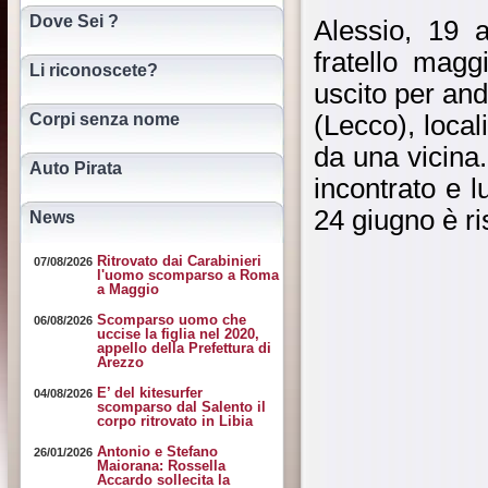
Dove Sei ?
Alessio, 19 
fratello mag
Li riconoscete?
uscito per an
Corpi senza nome
(Lecco), local
da una vicina
Auto Pirata
incontrato e l
24 giugno è ri
News
Ritrovato dai Carabinieri
07/08/2026
l'uomo scomparso a Roma
a Maggio
Scomparso uomo che
06/08/2026
uccise la figlia nel 2020,
appello della Prefettura di
Arezzo
E’ del kitesurfer
04/08/2026
scomparso dal Salento il
corpo ritrovato in Libia
Antonio e Stefano
26/01/2026
Maiorana: Rossella
Accardo sollecita la