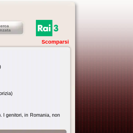
cerca
nzata
Scomparsi
)
orizia)
. I genitori, in Romania, non