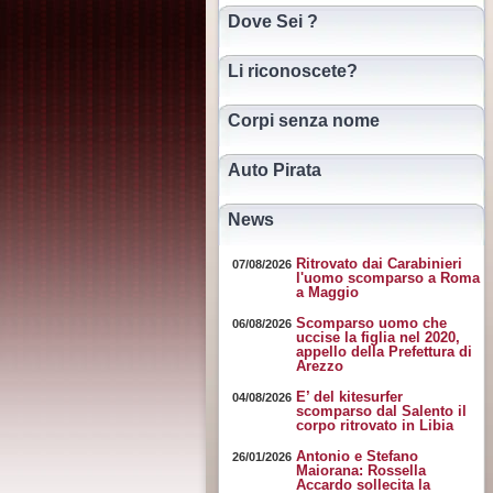
Dove Sei ?
Li riconoscete?
Corpi senza nome
Auto Pirata
News
Ritrovato dai Carabinieri
07/08/2026
l'uomo scomparso a Roma
a Maggio
Scomparso uomo che
06/08/2026
uccise la figlia nel 2020,
appello della Prefettura di
Arezzo
E’ del kitesurfer
04/08/2026
scomparso dal Salento il
corpo ritrovato in Libia
Antonio e Stefano
26/01/2026
Maiorana: Rossella
Accardo sollecita la