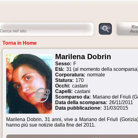
Ri
Ava
Torna in Home
Marilena Dobrin
Sesso:
F
Età:
31 (al momento della scomparsa
Corporatura:
normale
Statura:
170
Occhi:
castani
Capelli:
castani
Scomparso da:
Mariano del Friuli (G
Data della scomparsa:
26/11/2011
Data pubblicazione:
31/03/2015
Marilena Dobrin, 31 anni, vive a Mariano del Friuli (Gorizia)
hanno più sue notizie dalla fine del 2011.