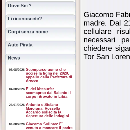
Dove Sei ?
Giacomo Fabri
Li riconoscete?
madre. Dal 21
cellulare ri
Corpi senza nome
necessari pe
Auto Pirata
chiedere siga
Tor San Lorenz
News
Scomparso uomo che
06/08/2026
uccise la figlia nel 2020,
appello della Prefettura di
Arezzo
E’ del kitesurfer
04/08/2026
scomaprso dal Salento il
corpo ritrovato in Libia
Antonio e Stefano
26/01/2026
Maiorana: Rossella
Accardo sollecita la
riapertura delle indagini
Giacomo Solinas: E'
01/08/2026
venuto a mancare il padre