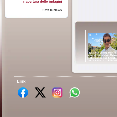
riapertura delle indagini
Tutte le News
Anziano scomparso in
auto: dov'è andato Renz
Profili con la sua Smart? 
Chi l'ha visto? - 24/06/20
Link