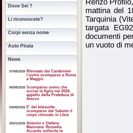
Renzo Profilo,
Dove Sei ?
mattina del 1
Tarquinia (Vi
Li riconoscete?
targata EG92
Corpi senza nome
documenti per
un vuoto di m
Auto Pirata
News
Ritrovato dai Carabinieri
07/08/2026
l'uomo scomparso a Roma
a Maggio
Scomparso uomo che
06/08/2026
uccise la figlia nel 2020,
appello della Prefettura di
Arezzo
E’ del kitesurfer
04/08/2026
scomparso dal Salento il
corpo ritrovato in Libia
Antonio e Stefano
26/01/2026
Maiorana: Rossella
Accardo sollecita la