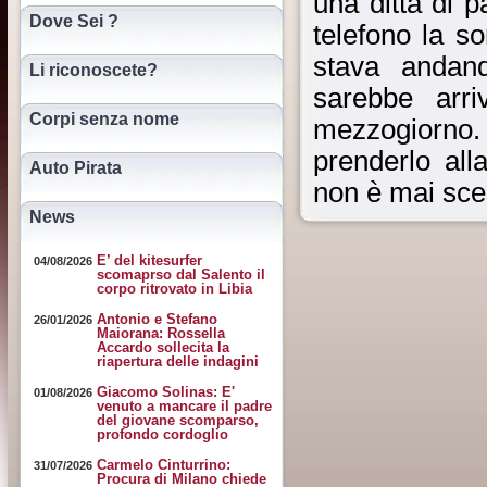
una ditta di p
Dove Sei ?
telefono la so
stava andan
Li riconoscete?
sarebbe arri
Corpi senza nome
mezzogiorno.
prenderlo all
Auto Pirata
non è mai sce
News
E’ del kitesurfer
04/08/2026
scomaprso dal Salento il
corpo ritrovato in Libia
Antonio e Stefano
26/01/2026
Maiorana: Rossella
Accardo sollecita la
riapertura delle indagini
Giacomo Solinas: E'
01/08/2026
venuto a mancare il padre
del giovane scomparso,
profondo cordoglio
Carmelo Cinturrino:
31/07/2026
Procura di Milano chiede