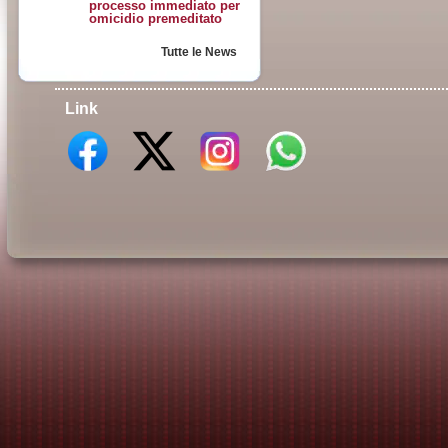
processo immediato per
omicidio premeditato
Tutte le News
Link