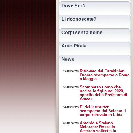
Dove Sei ?
Li riconoscete?
Corpi senza nome
Auto Pirata
News
Ritrovato dai Carabinieri
07/08/2026
l'uomo scomparso a Roma
a Maggio
Scomparso uomo che
06/08/2026
uccise la figlia nel 2020,
appello della Prefettura di
Arezzo
E’ del kitesurfer
04/08/2026
scomparso dal Salento il
corpo ritrovato in Libia
Antonio e Stefano
26/01/2026
Maiorana: Rossella
Accardo sollecita la