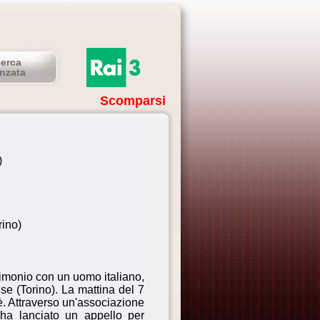
cerca
nzata
Scomparsi
)
rino)
rimonio con un uomo italiano,
se (Torino). La mattina del 7
è. Attraverso un'associazione
 ha lanciato un appello per