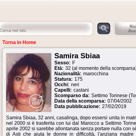
Ri
Ava
Torna in Home
Samira Sbiaa
Sesso:
F
Età:
32 (al momento della scomparsa
Nazionalità:
marocchina
Statura:
175
Occhi:
neri
Capelli:
castani
Scomparso da:
Settimo Torinese (To
Data della scomparsa:
07/04/2002
Data pubblicazione:
27/02/2019
Samira Sbiaa, 32 anni, casalinga, dopo essersi unita in mat
nel 2000 si è trasferita con lui dal Marocco a Settimo Torine
aprile 2002 si sarebbe allontanata senza portare nulla con s
di Asti che aiuta le donne in difficoltà, l'anziana madre