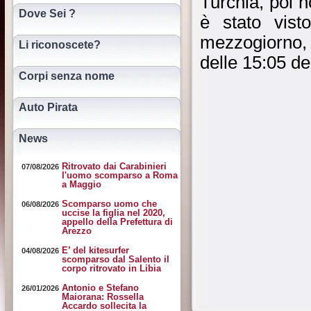
Turchia, poi n
Dove Sei ?
è stato vist
mezzogiorno,
Li riconoscete?
delle 15:05 de
Corpi senza nome
Auto Pirata
News
Ritrovato dai Carabinieri
07/08/2026
l'uomo scomparso a Roma
a Maggio
Scomparso uomo che
06/08/2026
uccise la figlia nel 2020,
appello della Prefettura di
Arezzo
E’ del kitesurfer
04/08/2026
scomparso dal Salento il
corpo ritrovato in Libia
Antonio e Stefano
26/01/2026
Maiorana: Rossella
Accardo sollecita la