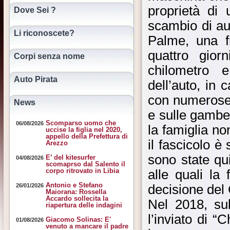
proprietà di
Dove Sei ?
scambio di au
Li riconoscete?
Palme, una f
quattro gior
Corpi senza nome
chilometro 
Auto Pirata
dell’auto, in 
con numerose f
News
e sulle gambe.
Scomparso uomo che
06/08/2026
la famiglia n
uccise la figlia nel 2020,
appello della Prefettura di
il fascicolo è
Arezzo
sono state qu
E’ del kitesurfer
04/08/2026
scomaprso dal Salento il
corpo ritrovato in Libia
alle quali la
Antonio e Stefano
26/01/2026
decisione del 
Maiorana: Rossella
Accardo sollecita la
Nel 2018, sul
riapertura delle indagini
l’inviato di “
Giacomo Solinas: E'
01/08/2026
venuto a mancare il padre