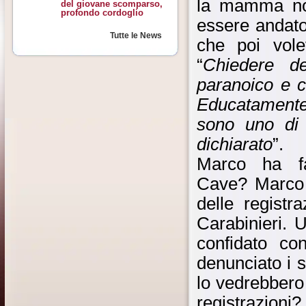
la mamma non
del giovane scomparso,
profondo cordoglio
essere andato
Tutte le News
che poi volev
“
Chiedere d
paranoico e c
Educatamente e
sono uno di 
dichiarato
”.
Marco ha fa
Cave? Marco a
delle registr
Carabinieri. 
confidato co
denunciato i s
lo vedrebbero
registrazio