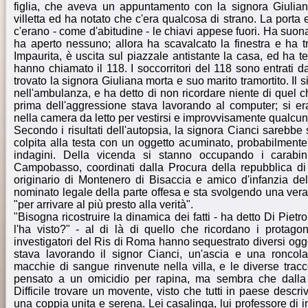
figlia, che aveva un appuntamento con la signora Giuliana
villetta ed ha notato che c'era qualcosa di strano. La porta 
c'erano - come d'abitudine - le chiavi appese fuori. Ha suo
ha aperto nessuno; allora ha scavalcato la finestra e ha 
Impaurita, è uscita sul piazzale antistante la casa, ed ha t
hanno chiamato il 118. I soccorritori del 118 sono entrati da
trovato la signora Giuliana morta e suo marito tramortito. Il s
nell'ambulanza, e ha detto di non ricordare niente di quel 
prima dell'aggressione stava lavorando al computer; si e
nella camera da letto per vestirsi e improvvisamente qualcuno
Secondo i risultati dell'autopsia, la signora Cianci sarebbe 
colpita alla testa con un oggetto acuminato, probabilmente 
indagini. Della vicenda si stanno occupando i carabini
Campobasso, coordinati dalla Procura della repubblica di 
originario di Montenero di Bisaccia e amico d'infanzia dell
nominato legale della parte offesa e sta svolgendo una vera
"per arrivare al più presto alla verità".
"Bisogna ricostruire la dinamica dei fatti - ha detto Di Pietro
l'ha visto?" - al di là di quello che ricordano i protagon
investigatori del Ris di Roma hanno sequestrato diversi ogget
stava lavorando il signor Cianci, un'ascia e una roncola
macchie di sangue rinvenute nella villa, e le diverse tra
pensato a un omicidio per rapina, ma sembra che dalla v
Difficile trovare un movente, visto che tutti in paese desc
una coppia unita e serena. Lei casalinga, lui professore di 