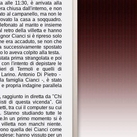
 alle 11:30, è arrivata alla
era chiusa dall'interno, e non
nato al campanello, ma non le
trovato la casa a soqquadro.
elefonato al marito e insieme
l retro della villetta e hanno
ignor Cianci si è ripreso solo
che era accaduto, se non che
ra successivamente spostato
 lo aveva colpito alla testa.
stata prima strangolata e poi
con l'intento di depistare le
eri di Termoli e quelli di
Larino. Antonio Di Pietro -
a famiglia Cianci -, è stato
 e propria indagine parallela
, raggiunto in diretta da "Chi
isti di questa vicenda". Gli
ti, tra cui il computer su cui
. Stanno studiando tutte le
cce.In un primo momento si è
illetta non manchi niente.
rivono quella dei Cianci come
inglese; hanno vissuto per un