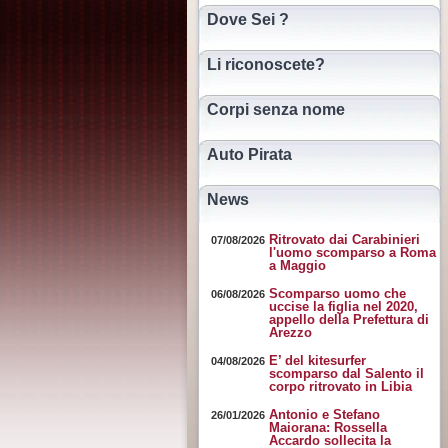
Dove Sei ?
Li riconoscete?
Corpi senza nome
Auto Pirata
News
Ritrovato dai Carabinieri
07/08/2026
l'uomo scomparso a Roma
a Maggio
Scomparso uomo che
06/08/2026
uccise la figlia nel 2020,
appello della Prefettura di
Arezzo
E’ del kitesurfer
04/08/2026
scomparso dal Salento il
corpo ritrovato in Libia
Antonio e Stefano
26/01/2026
Maiorana: Rossella
Accardo sollecita la