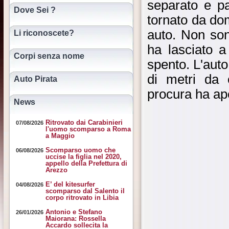
separato e pa
Dove Sei ?
tornato da do
auto. Non son
Li riconoscete?
ha lasciato a 
Corpi senza nome
spento. L'auto
di metri da 
Auto Pirata
procura ha ape
News
Ritrovato dai Carabinieri
07/08/2026
l'uomo scomparso a Roma
a Maggio
Scomparso uomo che
06/08/2026
uccise la figlia nel 2020,
appello della Prefettura di
Arezzo
E’ del kitesurfer
04/08/2026
scomparso dal Salento il
corpo ritrovato in Libia
Antonio e Stefano
26/01/2026
Maiorana: Rossella
Accardo sollecita la