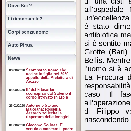
di una cisti 
Dove Sei ?
all'ospedale 
un'eccellenza
Li riconoscete?
è stato dime
Corpi senza nome
antibiotica m
si è sentito m
Auto Pirata
Grotte (Bari)
News
Bellis. Mentr
l'uomo si è a
Scomparso uomo che
06/08/2026
uccise la figlia nel 2020,
La Procura d
appello della Prefettura di
Arezzo
responsabilità
E’ del kitesurfer
04/08/2026
caso. Il fas
scomaprso dal Salento il
corpo ritrovato in Libia
all'operazione
Antonio e Stefano
26/01/2026
di Filippo v
Maiorana: Rossella
Accardo sollecita la
riapertura delle indagini
nascondendo 
Giacomo Solinas: E'
01/08/2026
venuto a mancare il padre