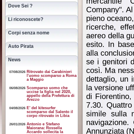
mercantile "
Dove Sei ?
Company". Al
pieno oceano, 
Li riconoscete?
ricerche, eff
Corpi senza nome
aereo della g
esito. In base
Auto Pirata
alla conclusio
News
se i genitori
così. Ma ness
Ritrovato dai Carabinieri
07/08/2026
l'uomo scomparso a Roma
dettaglio, un
a Maggio
la versione uf
Scomparso uomo che
06/08/2026
uccise la figlia nel 2020,
di Fiorentino,
appello della Prefettura di
Arezzo
7.30. Quattro
E’ del kitesurfer
04/08/2026
simile sulla
scomparso dal Salento il
corpo ritrovato in Libia
navigazione. 
Antonio e Stefano
26/01/2026
Maiorana: Rossella
Annunziata (N
Accardo sollecita la