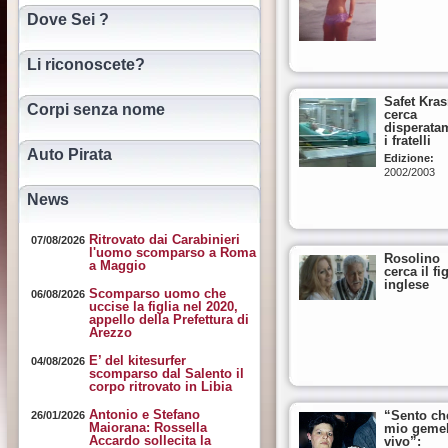
Dove Sei ?
Li riconoscete?
Safet Kras
Corpi senza nome
cerca
disperata
i fratelli
Auto Pirata
Edizione:
2002/2003
News
Ritrovato dai Carabinieri
07/08/2026
l'uomo scomparso a Roma
Rosolino
a Maggio
cerca il fi
inglese
Scomparso uomo che
06/08/2026
uccise la figlia nel 2020,
appello della Prefettura di
Arezzo
E’ del kitesurfer
04/08/2026
scomparso dal Salento il
corpo ritrovato in Libia
Antonio e Stefano
“Sento che
26/01/2026
Maiorana: Rossella
mio gemel
Accardo sollecita la
vivo”: