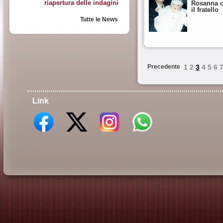
riapertura delle indagini
Rosanna c
il fratello
Tutte le News
Precedente
1
2
3
4
5
6
Link