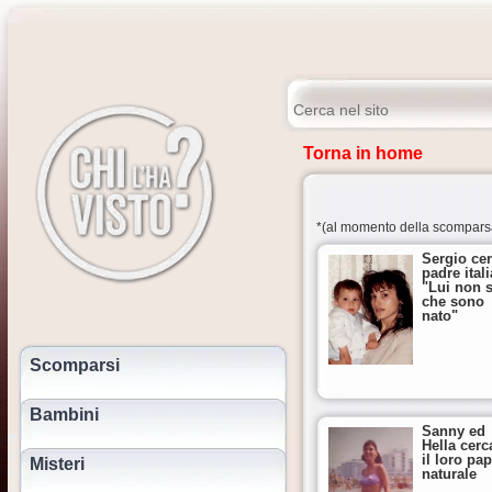
Torna in home
*(al momento della scompars
Sergio cer
padre ital
"Lui non 
che sono
nato"
Scomparsi
Bambini
Sanny ed
Hella cer
il loro pa
Misteri
naturale