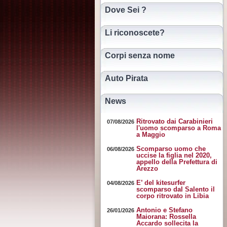
Dove Sei ?
Li riconoscete?
Corpi senza nome
Auto Pirata
News
Ritrovato dai Carabinieri
07/08/2026
l'uomo scomparso a Roma
a Maggio
Scomparso uomo che
06/08/2026
uccise la figlia nel 2020,
appello della Prefettura di
Arezzo
E’ del kitesurfer
04/08/2026
scomparso dal Salento il
corpo ritrovato in Libia
Antonio e Stefano
26/01/2026
Maiorana: Rossella
Accardo sollecita la