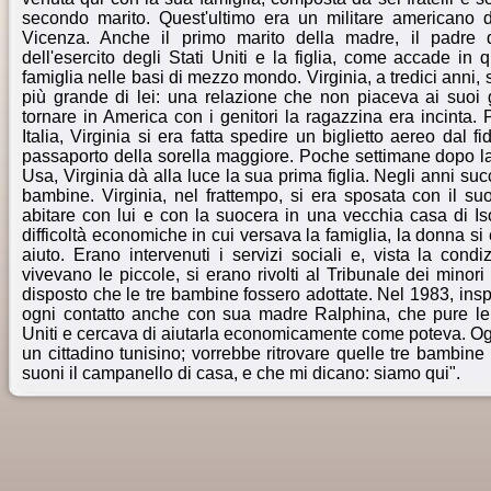
secondo marito. Quest'ultimo era un militare americano 
Vicenza. Anche il primo marito della madre, il padre di
dell'esercito degli Stati Uniti e la figlia, come accade in 
famiglia nelle basi di mezzo mondo. Virginia, a tredici anni,
più grande di lei: una relazione che non piaceva ai suoi 
tornare in America con i genitori la ragazzina era incinta. P
Italia, Virginia si era fatta spedire un biglietto aereo dal fi
passaporto della sorella maggiore. Poche settimane dopo l
Usa, Virginia dà alla luce la sua prima figlia. Negli anni su
bambine. Virginia, nel frattempo, si era sposata con il s
abitare con lui e con la suocera in una vecchia casa di Is
difficoltà economiche in cui versava la famiglia, la donna si
aiuto. Erano intervenuti i servizi sociali e, vista la condi
vivevano le piccole, si erano rivolti al Tribunale dei minori
disposto che le tre bambine fossero adottate. Nel 1983, ins
ogni contatto anche con sua madre Ralphina, che pure le 
Uniti e cercava di aiutarla economicamente come poteva. Ogg
un cittadino tunisino; vorrebbe ritrovare quelle tre bambin
suoni il campanello di casa, e che mi dicano: siamo qui".