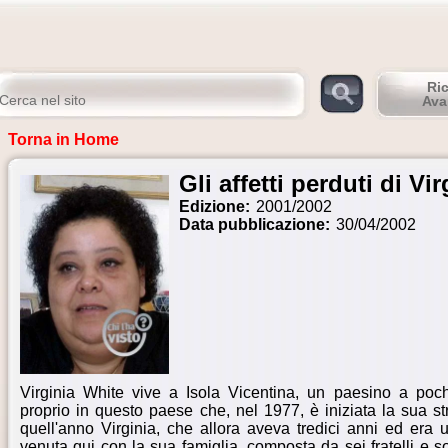
Ri
Ava
Torna in Home
Gli affetti perduti di Vi
Edizione:
2001/2002
Data pubblicazione:
30/04/2002
Virginia White vive a Isola Vicentina, un paesino a poch
proprio in questo paese che, nel 1977, è iniziata la sua st
quell'anno Virginia, che allora aveva tredici anni ed era 
venuta qui con la sua famiglia, composta da sei fratelli e s