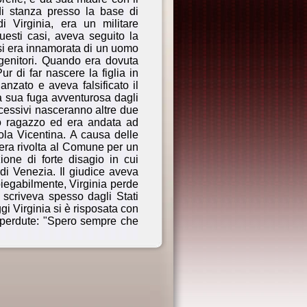
di stanza presso la base di
 Virginia, era un militare
questi casi, aveva seguito la
 si era innamorata di un uomo
genitori. Quando era dovuta
ur di far nascere la figlia in
danzato e aveva falsificato il
a sua fuga avventurosa dagli
ccessivi nasceranno altre due
uo ragazzo ed era andata ad
ola Vicentina. A causa delle
 era rivolta al Comune per un
zione di forte disagio in cui
 di Venezia. Il giudice aveva
piegabilmente, Virginia perde
scriveva spesso dagli Stati
i Virginia si è risposata con
e perdute: "Spero sempre che