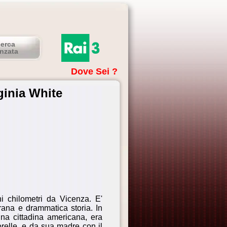
cerca
nzata
Dove Sei ?
rginia White
i chilometri da Vicenza. E'
rana e drammatica storia. In
una cittadina americana, era
orelle, e da sua madre con il