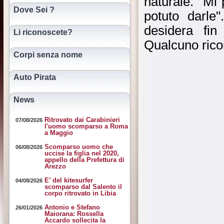
naturale. "Mi
Dove Sei ?
potuto darle
desidera fi
Li riconoscete?
Qualcuno ricor
Corpi senza nome
Auto Pirata
News
Ritrovato dai Carabinieri
07/08/2026
l'uomo scomparso a Roma
a Maggio
Scomparso uomo che
06/08/2026
uccise la figlia nel 2020,
appello della Prefettura di
Arezzo
E’ del kitesurfer
04/08/2026
scomparso dal Salento il
corpo ritrovato in Libia
Antonio e Stefano
26/01/2026
Maiorana: Rossella
Accardo sollecita la