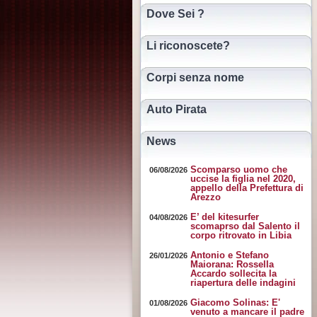
Dove Sei ?
Li riconoscete?
Corpi senza nome
Auto Pirata
News
Scomparso uomo che
06/08/2026
uccise la figlia nel 2020,
appello della Prefettura di
Arezzo
E’ del kitesurfer
04/08/2026
scomaprso dal Salento il
corpo ritrovato in Libia
Antonio e Stefano
26/01/2026
Maiorana: Rossella
Accardo sollecita la
riapertura delle indagini
Giacomo Solinas: E'
01/08/2026
venuto a mancare il padre