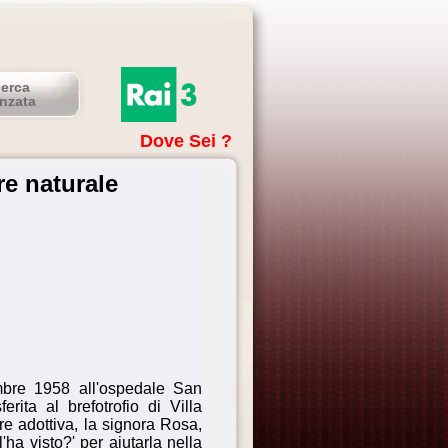
cerca
nzata
Dove Sei ?
re naturale
mbre 1958 all'ospedale San
ita al brefotrofio di Villa
re adottiva, la signora Rosa,
'ha visto?' per aiutarla nella