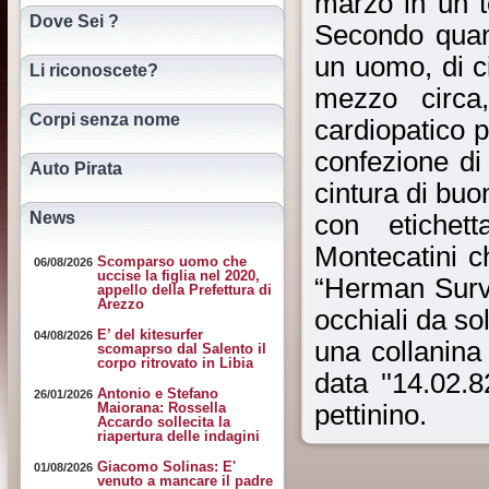
marzo in un 
Dove Sei ?
Secondo quant
un uomo, di c
Li riconoscete?
mezzo circa
Corpi senza nome
cardiopatico p
confezione di
Auto Pirata
cintura di buo
News
con etichett
Montecatini c
Scomparso uomo che
06/08/2026
uccise la figlia nel 2020,
“Herman Surviv
appello della Prefettura di
Arezzo
occhiali da so
E’ del kitesurfer
04/08/2026
una collanina
scomaprso dal Salento il
corpo ritrovato in Libia
data ''14.02.8
Antonio e Stefano
26/01/2026
pettinino.
Maiorana: Rossella
Accardo sollecita la
riapertura delle indagini
Giacomo Solinas: E'
01/08/2026
venuto a mancare il padre