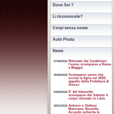
Dove Sei ?
Li riconoscete?
Corpi senza nome
Auto Pirata
News
Ritrovato dai Carabinieri
07/08/2026
l'uomo scomparso a Roma
a Maggio
Scomparso uomo che
06/08/2026
uccise la figlia nel 2020,
appello della Prefettura di
Arezzo
E’ del kitesurfer
04/08/2026
scomparso dal Salento il
corpo ritrovato in Libia
Antonio e Stefano
26/01/2026
Maiorana: Rossella
Accardo sollecita la