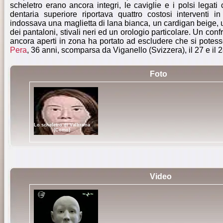
scheletro erano ancora integri, le caviglie e i polsi legati
dentaria superiore riportava quattro costosi interventi 
indossava una maglietta di lana bianca, un cardigan beige, 
dei pantaloni, stivali neri ed un orologio particolare. Un con
ancora aperti in zona ha portato ad escludere che si potesse
Pera
, 36 anni, scomparsa da Viganello (Svizzera), il 27 e il 
Foto
Lo scheletro di Valbrona
(Como)
Video