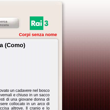
cerca
nzata
Corpi senza nome
na (Como)
trovato un cadavere nel bosco
nvernali e chiuso in un sacco
 resti di una giovane donna di
sere collocato in un arco di
cisa altrove. Il cranio e lo